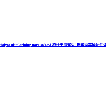
alar ehtiyot qismlarining narx so'rovi 塔什干海螺5月份辅助