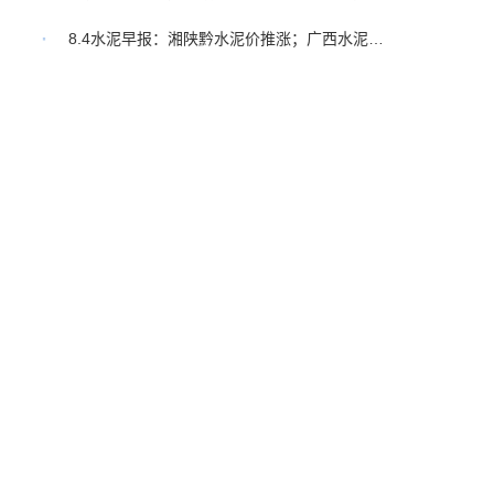
2026上半年全国水泥产量7.36亿吨，同比下降8%
8.4水泥早报：湘陕黔水泥价推涨；广西水泥的三张底牌；贵州水泥价格上涨