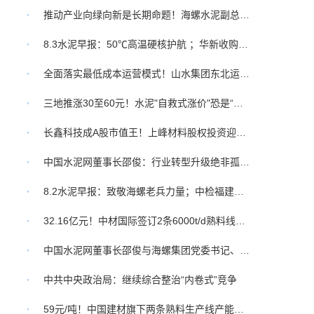
书长
推动产业向绿向新是长期命题！海螺水泥副总经理吴铁军分享三点思考
丁正平当
《“十五五”碳达峰行动方案》印发！水泥行业节能降碳改造全面提速！
8.3水泥早报：50℃高温硬核护航 ；华新收购豪瑞资产；华新董事会会议公告
水泥超低排放进入硬性倒计时！浙江浩凯一站式搞定粉尘难题
全面落实最低成本运营模式！山水集团东北运营区召开动员大会
水泥网评论：先进VS落后！一吨水泥能源成本差距有多大？
三地推涨30至60元！水泥"自救式涨价"恐是“雷声大雨点小”
长鑫科技成A股市值王！上峰材料股权投资迎高光时刻
水泥行业正
红狮集团2025年水泥熟料总销量连续5年排名全国第三
中国水泥网董事长邵俊：行业转型升级绝非孤军奋战，而是需要政策、技术、数据、资本的全要素协同发力
行来了
8.2水泥早报：致敬海螺老兵力量；中检福建公司来访；劳模坚守平凡献光热
7涨24跌
7.10水泥早报：广东珠三角水泥价将涨；山水公司矿山设计询价 ；中材水泥官网及ESG报告发布 （若限定10字以内，可简化为：中材官网与ESG报告发布）
32.16亿元！中材国际签订2条6000t/d熟料线供货合同
网
中国水泥网董事长邵俊与海螺集团党委书记、董事长杨军会谈
沂州建材
数字化改造“叫好不叫座”？陶勇：水泥行业缺的不是技术！
中共中央政治局：继续综合整治“内卷式”竞争
7.9水泥早报：海螺华润项目拟获奖；杭淳开高速中标公布；宁波富达转让指标未果
59元/吨！中国建材旗下两条熟料生产线产能指标转让