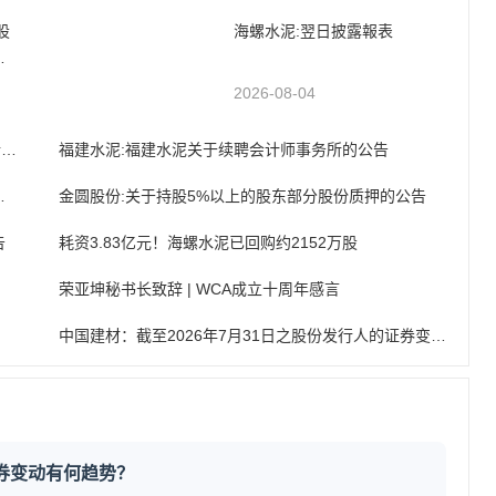
股
海螺水泥:翌日披露報表
进
2026-08-04
海螺水泥：截至二零二六年七月三十一日止之股份发行人的证券变动月报表
福建水泥:福建水泥关于续聘会计师事务所的公告
技术服务框架协议的公告
金圆股份:关于持股5%以上的股东部分股份质押的公告
告
耗资3.83亿元！海螺水泥已回购约2152万股
荣亚坤秘书长致辞 | WCA成立十周年感言
中国建材：截至2026年7月31日之股份发行人的证券变动月报表
证券变动有何趋势？