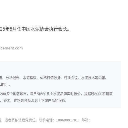
丁正平当选中国水泥协会第九届理事会秘
025年5月任中国水泥协会执行会长。
ement.com
水泥行业正式告别"大建时代"
7涨24跌！2026上半年各地区水泥产量排
数据、分析报告、水泥指数、价格行情数据、行业会议、水泥技术等内容。
PI）。
00多个地区城市，每日有680多个水泥品牌实时报价，是超过8000家建筑
、砂浆、矿粉等各类水泥上下游产品的报价。
沂州建材总经理高立强一行到访中国水泥
者将依法追究责任。联系电话：18969091791，邮箱：