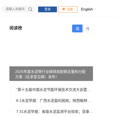
English
登录
注册
阅读榜
周
月
2026年度水泥等行业碳排放配额总量和分配
国务院发布
方案（征求意见稿）发布！
线"已划出
金隅冀东水泥党委书记、董事长刘宇一行到访中国水泥网
“第十五届中国水泥节能环保技术交流大会暨第七届智能化高峰论坛”召开
不要神化平陆运河！聊聊广西水泥外运的机遇与未知数
8.1水泥早报：广西水泥盈利困局；陕西榆林水泥涨价；苏丹大使访中材国际
1亿元
7.31水泥早报：省级水泥监测平台验收；亚泰集团资产出售进展 ；华润混凝土庆四十载
驳回协会上