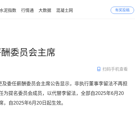
水泥指数
行情通
大数据
混凝土网
有奖投稿
薪酬委员会主席
扫码手机查看
国务院发布重磅文件！水泥行业六条"高压
更及委任薪酬委员会主席公告显示，非执行董事李留法不再担
线"已划出
为提名委员会成员，以代替李留法，全部自2025年6月20
自2025年6月20日起生效。
驳回协会上诉请求！水泥企业垄断被罚4.5