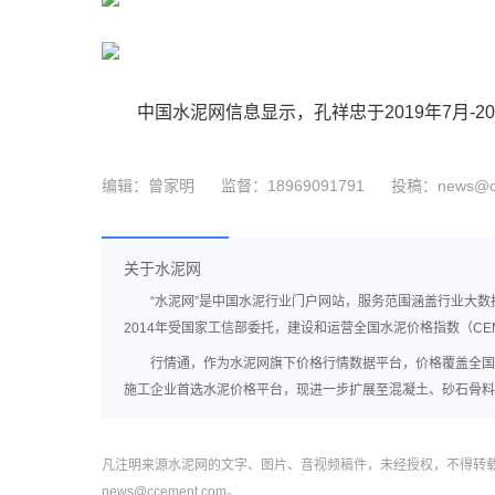
中国水泥网信息显示，孔祥忠于2019年7月-2
编辑：曾家明
监督：18969091791
投稿：news@cc
关于水泥网
“水泥网”是中国水泥行业门户网站，服务范围涵盖行业大
2014年受国家工信部委托，建设和运营全国水泥价格指数（CEM
行情通，作为水泥网旗下价格行情数据平台，价格覆盖全国2
施工企业首选水泥价格平台，现进一步扩展至混凝土、砂石骨料
凡注明来源水泥网的文字、图片、音视频稿件，未经授权，不得转载，违
news@ccement.com。