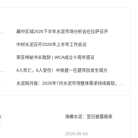
：水泥三地推涨或落空 ；邵俊与杨军会谈；中材水泥半年会
藏中区域2026下半年水泥市场分析会在拉萨召开
中材水泥召开2026年上半年工作会议
荣亚坤秘书长致辞 | WCA成立十周年感言
中国水泥网董事长邵俊与海螺集团党委书记、董事长杨军会谈
4人死亡，6人受伤！中铁建一在建项目发生塌方
涨价"恐是“雷声大雨点小”
水泥网月报：2026年7月水泥市场整体需求持续疲软，延续传统淡季压制下的弱稳运行格局（7.1-7.31）
六
海螺水泥：翌日披露报表
人
2026-08-04