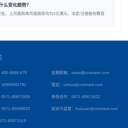
什么变化趋势？
无变化，上月底和本月底结存均为1亿港元，法定/注册股份数目
们
0-8888-870
投稿邮箱：news@ccement.com
8969091791
策划：cehua@ccement.com
571-85871559
商务合作：0571-85871612
571-85999833
投诉与监督：huiyuan@ccement.com
1-85871519