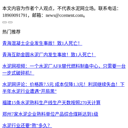
本文内容为作者个人观点，不代表水泥网立场。联系电话：
18969091791，邮箱：news@ccement.com。
热门推荐
青海混凝土企业发生事故！致1人死亡！
青海互助金圆水泥厂内发生事故！致1人死亡！
水泥网视频：一个水泥厂AFR替代燃料制备中心，只需要一台
一步式破碎机！
水泥网评论：价格跌7.5元 成本仅降1.3元！利润继续失血！下
半年水泥行业遭遇“开局黑”
福建15条水泥熟料生产线生产天数按照270天计算
郑州7家水泥企业熟料单位产品综合煤耗达到1级
水泥行业还要“熬”多久？