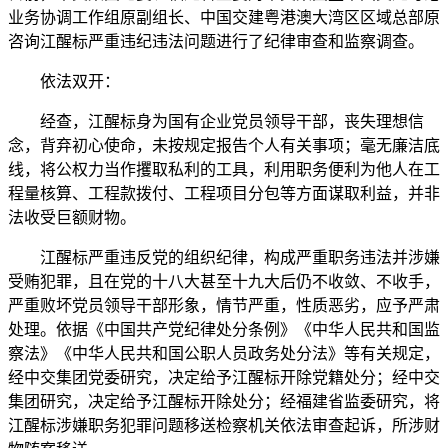
业务协调工作组原副组长、中国交建粤港澳大湾区区域总部原
咨询江醒标严重违纪违法问题进行了纪律审查和监察调查。
依法双开：
经查，江醒标身为国有企业党员领导干部，丧失理想信
念，背弃初心使命，未按规定报告个人有关事项；毫无廉洁底
线，将公权力当作攫取私利的工具，利用职务便利为他人在工
程量核算、工程款拨付、工程项目分包等方面谋取利益，并非
法收受巨额财物。
江醒标严重违反党的组织纪律，构成严重职务违法并涉嫌
受贿犯罪，且在党的十八大甚至十九大后仍不收敛、不收手，
严重败坏党员领导干部形象，情节严重，性质恶劣，应予严肃
处理。依据《中国共产党纪律处分条例》《中华人民共和国监
察法》《中华人民共和国公职人员政务处分法》等有关规定，
经中交集团党委研究，决定给予江醒标开除党籍处分；经中交
集团研究，决定给予江醒标开除处分；经福建省监委研究，将
江醒标涉嫌职务犯罪问题移送检察机关依法审查起诉，所涉财