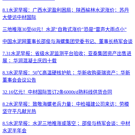
8.1水泥早报：广西水泥盈利困局；陕西榆林水泥涨价；苏丹
大使访中材国际
三地推涨30至60元！水泥"自救式涨价"恐是“雷声大雨点小”
中国水泥网董事长邵俊与海螺集团党委书记、董事长杨军会谈
7.31水泥早报：省级水泥监测平台验收；亚泰集团资产出售进
展 ；华润混凝土庆四十载
8.3水泥早报：50℃高温硬核护航 ；华新收购豪瑞资产；华新
董事会会议公告
32.16亿元！中材国际签订2条6000t/d熟料线供货合同
8.2水泥早报：致敬海螺老兵力量；中检福建公司来访；劳模
坚守平凡献光热
8.5水泥早报：水泥三地推涨或落空 ；邵俊与杨军会谈；中材
水泥半年会