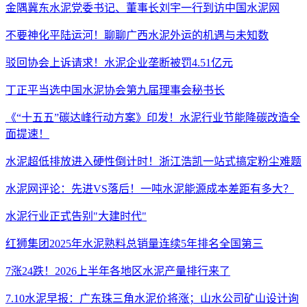
金隅冀东水泥党委书记、董事长刘宇一行到访中国水泥网
不要神化平陆运河！聊聊广西水泥外运的机遇与未知数
驳回协会上诉请求！水泥企业垄断被罚4.51亿元
丁正平当选中国水泥协会第九届理事会秘书长
《“十五五”碳达峰行动方案》印发！水泥行业节能降碳改造全
面提速！
水泥超低排放进入硬性倒计时！浙江浩凯一站式搞定粉尘难题
水泥网评论：先进VS落后！一吨水泥能源成本差距有多大？
水泥行业正式告别"大建时代"
红狮集团2025年水泥熟料总销量连续5年排名全国第三
7涨24跌！2026上半年各地区水泥产量排行来了
7.10水泥早报：广东珠三角水泥价将涨；山水公司矿山设计询