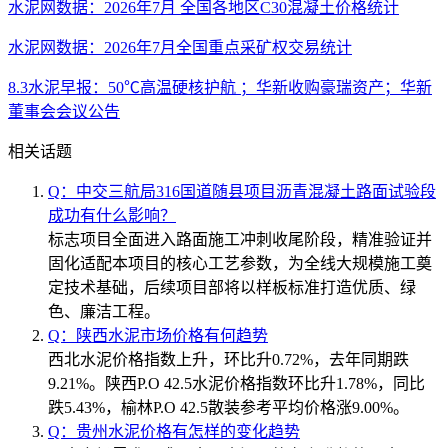
水泥网数据：2026年7月 全国各地区C30混凝土价格统计
水泥网数据：2026年7月全国重点采矿权交易统计
8.3水泥早报：50℃高温硬核护航 ；华新收购豪瑞资产；华新
董事会会议公告
相关话题
Q：中交三航局316国道随县项目沥青混凝土路面试验段
成功有什么影响？
标志项目全面进入路面施工冲刺收尾阶段，精准验证并
固化适配本项目的核心工艺参数，为全线大规模施工奠
定技术基础，后续项目部将以样板标准打造优质、绿
色、廉洁工程。
Q：陕西水泥市场价格有何趋势
西北水泥价格指数上升，环比升0.72%，去年同期跌
9.21%。陕西P.O 42.5水泥价格指数环比升1.78%，同比
跌5.43%，榆林P.O 42.5散装参考平均价格涨9.00%。
Q：贵州水泥价格有怎样的变化趋势