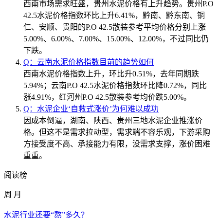
西南市场需求旺盛，贵州水泥价格有上升趋势。贵州P.O
42.5水泥价格指数环比上升6.41%，黔南、黔东南、铜
仁、安顺、贵阳的P.O 42.5散装参考平均价格分别上涨
5.00%、6.00%、7.00%、15.00%、12.00%，不过同比仍
下跌。
Q：云南水泥价格指数目前的趋势如何
西南水泥价格指数上升，环比升0.51%，去年同期跌
5.94%；云南P.O 42.5水泥价格指数环比降0.72%，同比
涨4.91%，红河州P.O 42.5散装参考均价跌5.00%。
Q：水泥企业‘自救式涨价’为何难以成功
因成本倒逼，湖南、陕西、贵州三地水泥企业推涨价
格。但这不是需求拉动型，需求端不容乐观，下游采购
方接受度不高、承接能力有限，没需求支撑，涨价困难
重重。
阅读榜
周
月
水泥行业还要“熬”多久？