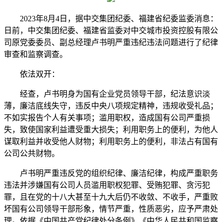
2023年8月4日，据中交集团纪委、福建省纪委监委消息：
日前，中交集团纪委、福建省监委对中交城市投资控股有限公
司原党委委员、副总经理卢书明严重违纪违法问题进行了纪律
审查和监察调查。
依法双开：
经查，卢书明身为国有企业党员领导干部，纪法意识淡
薄，廉洁底线失守，违反中央八项规定精神，违规收受礼品；
不如实报告个人有关事项；滥用职权，造成国有公司严重损
失，致使国家利益遭受重大损失；利用职务上的便利，为他人
谋取利益并收受他人财物；利用职务上的便利，非法占有国有
公司公共财物。
卢书明严重违反党的组织纪律、廉洁纪律，构成严重职务
违法并涉嫌国有公司人员滥用职权犯罪、受贿犯罪、贪污犯
罪，且在党的十八大甚至十九大后仍不收敛、不收手，严重败
坏国有公司领导干部形象，情节严重，性质恶劣，应予严肃处
理。依据《中国共产党纪律处分条例》《中华人民共和国监察