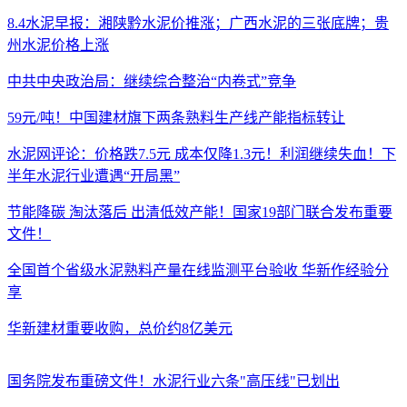
8.4水泥早报：湘陕黔水泥价推涨；广西水泥的三张底牌；贵
州水泥价格上涨
中共中央政治局：继续综合整治“内卷式”竞争
59元/吨！中国建材旗下两条熟料生产线产能指标转让
水泥网评论：价格跌7.5元 成本仅降1.3元！利润继续失血！下
半年水泥行业遭遇“开局黑”
节能降碳 淘汰落后 出清低效产能！国家19部门联合发布重要
文件！
全国首个省级水泥熟料产量在线监测平台验收 华新作经验分
享
华新建材重要收购，总价约8亿美元
国务院发布重磅文件！水泥行业六条"高压线"已划出